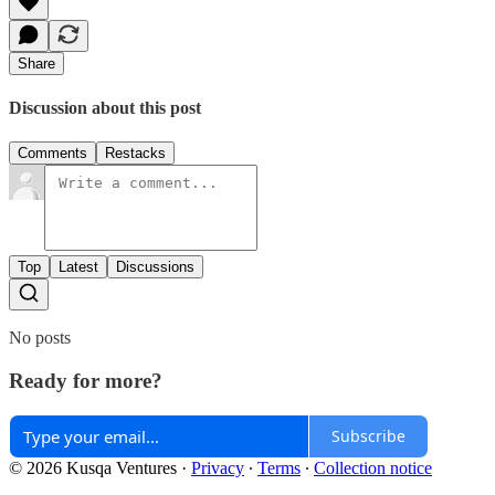
Share
Discussion about this post
Comments
Restacks
Top
Latest
Discussions
No posts
Ready for more?
Subscribe
© 2026 Kusqa Ventures
·
Privacy
∙
Terms
∙
Collection notice