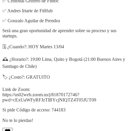
✅ Cristobal Griffero de Fintoc
✅ Andres Iriarte de FitHub
✅ Gonzalo Aguilar de Prendea
Será una gran oportunidad de aprender sobre su proceso y sus
startups.
🗓 ¿Cuando?: HOY Martes 13/04
🕰 ¿Horario?: 19:00 Lima, Quito y Bogotá (21:00 Buenos Aires y
Santiago de Chile)
🏷 ¿Costo?: GRATUITO
Link de Zoom:
https://us02web.zoom.us/j/81870172746?
pwd=cExUaWFyRFJzTlBYcjNIQTZ4T05JUT09
Si pide Código de acceso: 744183
No te lo pierdas!