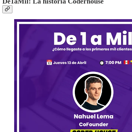
De1aMil: La historia Coderhouse